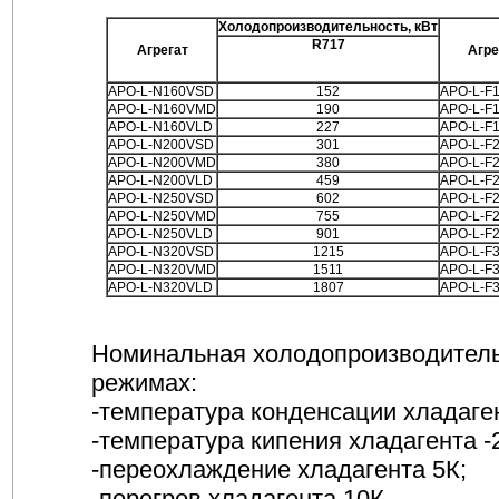
Холодопроизводительность, кВт
R717
Агрегат
Агре
APO-L-N160VSD
152
APO-L-F
APO-L-N160VMD
190
APO-L-F
APO-L-N160VLD
227
APO-L-F
APO-L-N200VSD
301
APO-L-F
APO-L-N200VMD
380
APO-L-F
APO-L-N200VLD
459
APO-L-F
APO-L-N250VSD
602
APO-L-F
APO-L-N250VMD
755
APO-L-F
APO-L-N250VLD
901
APO-L-F
APO-L-N320VSD
1215
APO-L-F
APO-L-N320VMD
1511
APO-L-F
APO-L-N320VLD
1807
APO-L-F
Номинальная холодопроизводитель
режимах:
-температура конденсации хладаге
-температура кипения хладагента -
-переохлаждение хладагента 5К;
-перегрев хладагента 10К.