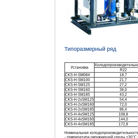
Типоразмерный ряд
Холодопроизводительно
Установка
R22
СKS-H-SM084
18,7
СKS-H-SM100
21,7
СKS-H-SM125
27,2
СKS-Н-SМ160
36,0
СKS-H-SM185
43,2
СKS-H-2xSM125
54,4
СKS-H-2xSM160
72,0
СKS-H-2xSM185
86,4
СKS-H-4xSM125
108,8
СKS-H-4xSM160
144,0
СKS-H-4xSM185
172,8
Номинальная холодопроизводительност
- температура окружающей среды +30°С;